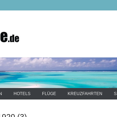
Hotels, Kreuzfahrten und mehr……
N
HOTELS
FLÜGE
KREUZFAHRTEN
S
920 (3)