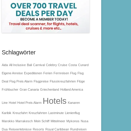
Schlagwörter
Aida
All Inclusive
Bali
Carnival
Celebry Cruise
Costa
Cunard
Eigene Anreise
Expeditionen
Ferien
Fernreisen
Flug
Flug
Deal
Flug Preis Alarm
Flugpreise
Flusskreuzfahrten
Flüge
Frühbucher
Gran Canaria
Griechenland
Holland America
Hotels
Line
Hotel
Hotel Preis Alarm
Kanaren
Karibik
Kreuzfahrt
Kreuzfahrten
Lastminute
Lienienflug
Marokko
Marrakesch
Mein Schiff
Mittelmeer
Mykonos
Nusa
Dua
Reiseerlebnisse
Resorts
Royal Caribbean
Rundreisen