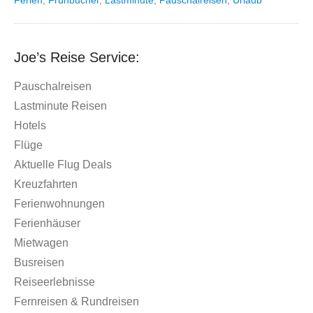
Ferien
,
Frühbucher
,
Lastminute
,
Pauschalreisen
,
Urlaub
Joe’s Reise Service:
Pauschalreisen
Lastminute Reisen
Hotels
Flüge
Aktuelle Flug Deals
Kreuzfahrten
Ferienwohnungen
Ferienhäuser
Mietwagen
Busreisen
Reiseerlebnisse
Fernreisen & Rundreisen