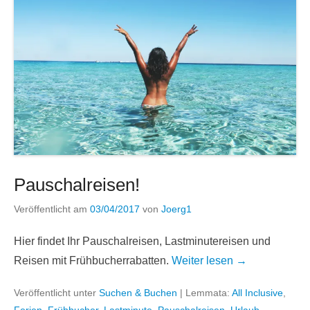
Pauschalreisen!
Veröffentlicht am
03/04/2017
von
Joerg1
Hier findet Ihr Pauschalreisen, Lastminutereisen und
Reisen mit Frühbucherrabatten.
Weiter lesen →
Veröffentlicht unter
Suchen & Buchen
|
Lemmata:
All Inclusive
,