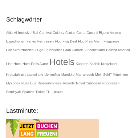
Schlagwörter
Aida
All Inclusive
Bali
Carnival
Celebry Cruise
Costa
Cunard
Eigene Anreise
Expeditionen
Ferien
Fernreisen
Flug
Flug Deal
Flug Preis Alarm
Flugpreise
Flusskreuzfahrten
Flüge
Frühbucher
Gran Canaria
Griechenland
Holland America
Hotels
Line
Hotel
Hotel Preis Alarm
Kanaren
Karibik
Kreuzfahrt
Kreuzfahrten
Lastminute
Lienienflug
Marokko
Marrakesch
Mein Schiff
Mittelmeer
Mykonos
Nusa Dua
Reiseerlebnisse
Resorts
Royal Caribbean
Rundreisen
Seminyak
Spanien
Ticket
TUI
Urlaub
Lastminute: