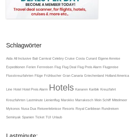
Schlagwörter
Aida
All Inclusive
Bali
Carnival
Celebry Cruise
Costa
Cunard
Eigene Anreise
Expeditionen
Ferien
Fernreisen
Flug
Flug Deal
Flug Preis Alarm
Flugpreise
Flusskreuzfahrten
Flüge
Frühbucher
Gran Canaria
Griechenland
Holland America
Hotels
Line
Hotel
Hotel Preis Alarm
Kanaren
Karibik
Kreuzfahrt
Kreuzfahrten
Lastminute
Lienienflug
Marokko
Marrakesch
Mein Schiff
Mittelmeer
Mykonos
Nusa Dua
Reiseerlebnisse
Resorts
Royal Caribbean
Rundreisen
Seminyak
Spanien
Ticket
TUI
Urlaub
Lastminute: