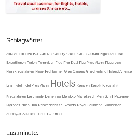
Schlagwörter
Aida
All Inclusive
Bali
Carnival
Celebry Cruise
Costa
Cunard
Eigene Anreise
Expeditionen
Ferien
Fernreisen
Flug
Flug Deal
Flug Preis Alarm
Flugpreise
Flusskreuzfahrten
Flüge
Frühbucher
Gran Canaria
Griechenland
Holland America
Hotels
Line
Hotel
Hotel Preis Alarm
Kanaren
Karibik
Kreuzfahrt
Kreuzfahrten
Lastminute
Lienienflug
Marokko
Marrakesch
Mein Schiff
Mittelmeer
Mykonos
Nusa Dua
Reiseerlebnisse
Resorts
Royal Caribbean
Rundreisen
Seminyak
Spanien
Ticket
TUI
Urlaub
Lastminute: