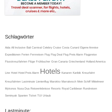
Schlagwörter
Aida
All Inclusive
Bali
Carnival
Celebry Cruise
Costa
Cunard
Eigene Anreise
Expeditionen
Ferien
Fernreisen
Flug
Flug Deal
Flug Preis Alarm
Flugpreise
Flusskreuzfahrten
Flüge
Frühbucher
Gran Canaria
Griechenland
Holland America
Hotels
Line
Hotel
Hotel Preis Alarm
Kanaren
Karibik
Kreuzfahrt
Kreuzfahrten
Lastminute
Lienienflug
Marokko
Marrakesch
Mein Schiff
Mittelmeer
Mykonos
Nusa Dua
Reiseerlebnisse
Resorts
Royal Caribbean
Rundreisen
Seminyak
Spanien
Ticket
TUI
Urlaub
Lastminute: