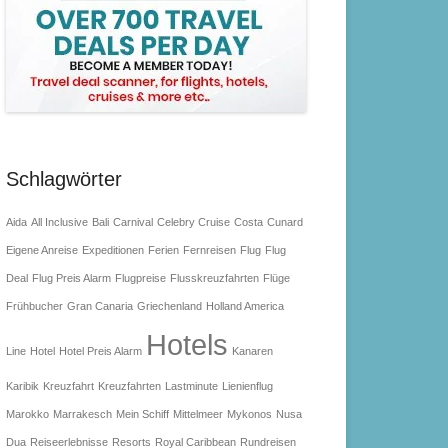
Schlagwörter
Aida
All Inclusive
Bali
Carnival
Celebry Cruise
Costa
Cunard
Eigene Anreise
Expeditionen
Ferien
Fernreisen
Flug
Flug
Deal
Flug Preis Alarm
Flugpreise
Flusskreuzfahrten
Flüge
Frühbucher
Gran Canaria
Griechenland
Holland America
Hotels
Line
Hotel
Hotel Preis Alarm
Kanaren
Karibik
Kreuzfahrt
Kreuzfahrten
Lastminute
Lienienflug
Marokko
Marrakesch
Mein Schiff
Mittelmeer
Mykonos
Nusa
Dua
Reiseerlebnisse
Resorts
Royal Caribbean
Rundreisen