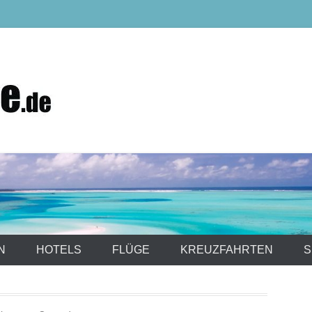
Hotels, Kreuzfahrten und mehr……
N
HOTELS
FLÜGE
KREUZFAHRTEN
S