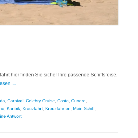
hrt hier finden Sie sicher Ihre passende Schiffsreise.
lesen →
ida
,
Carnival
,
Celebry Cruise
,
Costa
,
Cunard
,
ine
,
Karibik
,
Kreuzfahrt
,
Kreuzfahrten
,
Mein Schiff
,
ine Antwort