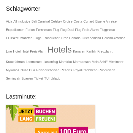
Schlagwörter
Aida
All Inclusive
Bali
Carnival
Celebry Cruise
Costa
Cunard
Eigene Anreise
Expeditionen
Ferien
Fernreisen
Flug
Flug Deal
Flug Preis Alarm
Flugpreise
Flusskreuzfahrten
Flüge
Frühbucher
Gran Canaria
Griechenland
Holland America
Hotels
Line
Hotel
Hotel Preis Alarm
Kanaren
Karibik
Kreuzfahrt
Kreuzfahrten
Lastminute
Lienienflug
Marokko
Marrakesch
Mein Schiff
Mittelmeer
Mykonos
Nusa Dua
Reiseerlebnisse
Resorts
Royal Caribbean
Rundreisen
Seminyak
Spanien
Ticket
TUI
Urlaub
Lastminute: