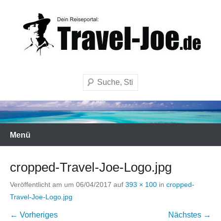
Zum
Inhalt
springen
Dein Online Reiseshop für Pauschalreisen, Flüge, Hotels, Kreuzfahrten
Travel-Joe
und mehr……
Suchen
Menü
cropped-Travel-Joe-Logo.jpg
Veröffentlicht am
um
06/04/2017
auf
393 × 100
in
cropped-
Travel-Joe-Logo.jpg
← Vorheriges
Nächstes →