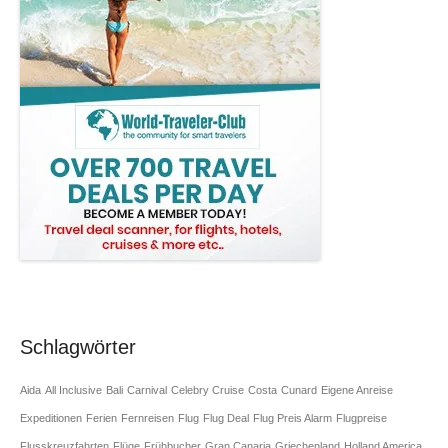
Schlagwörter
Aida
All Inclusive
Bali
Carnival
Celebry Cruise
Costa
Cunard
Eigene Anreise
Expeditionen
Ferien
Fernreisen
Flug
Flug Deal
Flug Preis Alarm
Flugpreise
Flusskreuzfahrten
Flüge
Frühbucher
Gran Canaria
Griechenland
Holland America