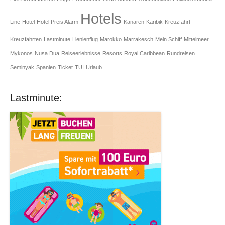
Hotels
Line
Hotel
Hotel Preis Alarm
Kanaren
Karibik
Kreuzfahrt
Kreuzfahrten
Lastminute
Lienienflug
Marokko
Marrakesch
Mein Schiff
Mittelmeer
Mykonos
Nusa Dua
Reiseerlebnisse
Resorts
Royal Caribbean
Rundreisen
Seminyak
Spanien
Ticket
TUI
Urlaub
Lastminute: